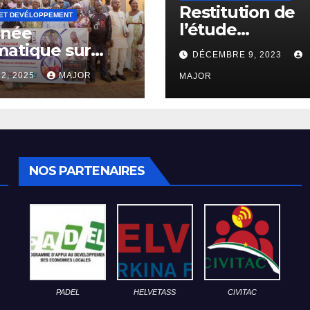
Restitution de
ET DEVÉLOPPEMENT
l’étude
rnée
diagnostique p
matique sur
DÉCEMBRE 9, 2023
l’élaboration du
cès aux marchés
 2, 2025
MAJOR
plan régional d
MAJOR
itutionnels des
communication
eprises
coles dans la
on du Nord
NOS PARTENAIRES
PADEL
HELVETASS
CIVITAC