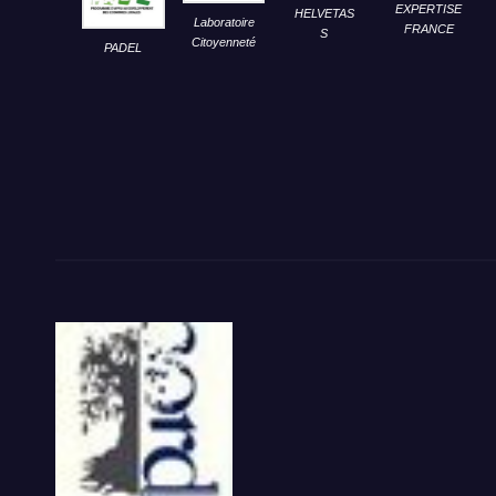
EXPERTISE
HELVETAS
Laboratoire
FRANCE
S
Citoyenneté
PADEL