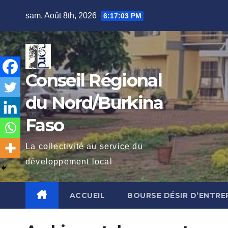
Skip
sam. Août 8th, 2026
6:17:04 PM
to
content
Conseil Régional
du Nord/Burkina
Faso
La collectivité au service du
développement local
ACCUEIL
BOURSE DÉSIR D’ENTR