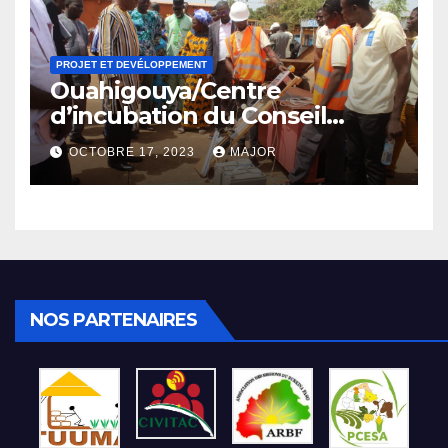
PROJET ET DEVÉLOPPEMENT
Ouahigouya/Centre
d’incubation du Conseil
Régional du Nord: 65 jeunes
OCTOBRE 17, 2023
MAJOR
et femmes formés reçoivent
des kits d’installation.
NOS PARTENAIRES