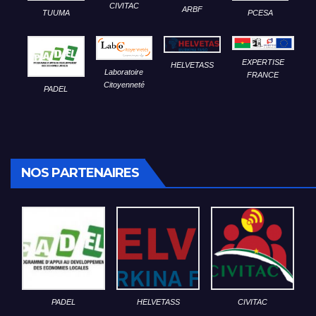
CIVITAC
ARBF
TUUMA
PCESA
EXPERTISE
HELVETASS
Laboratoire
FRANCE
Citoyenneté
PADEL
NOS PARTENAIRES
PADEL
HELVETASS
CIVITAC