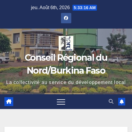
Skip
jeu. Août 6th, 2026
5:33:17 AM
to
content
Conseil Régional du
Nord/Burkina Faso
La collectivité au service du développement local