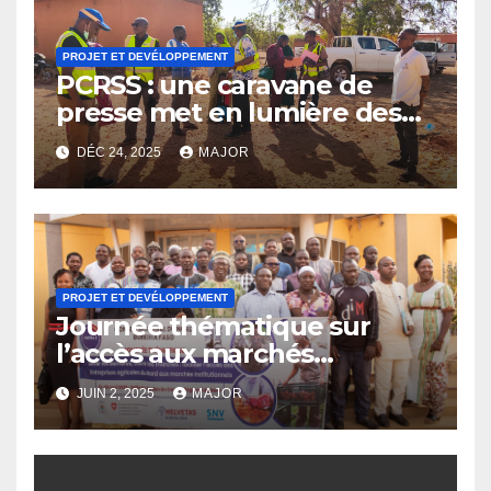
PROJET ET DEVÉLOPPEMENT
PCRSS : une caravane de
presse met en lumière des
réalisations qui transforment
DÉC 24, 2025
MAJOR
le quotidien des populations
de la région de Yaadga.
PROJET ET DEVÉLOPPEMENT
Journée thématique sur
l’accès aux marchés
institutionnels des
JUIN 2, 2025
MAJOR
entreprises agricoles dans la
région du Nord