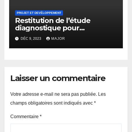
PROJET ET DEVÉLOPPEMENT
Restitution de l’étude
diagnostique pour
l’élaboration du plan régional
DÉC 9, 2023
MAJOR
de communication
Laisser un commentaire
Votre adresse e-mail ne sera pas publiée.
Les
champs obligatoires sont indiqués avec
*
Commentaire
*