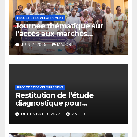
PROJET ET DEVÉLOPPEMENT
Journée thématique sur
l’accès aux marchés
institutionnels des
JUIN 2, 2025
MAJOR
entreprises agricoles dans la
région du Nord
PROJET ET DEVÉLOPPEMENT
Restitution de l’étude
diagnostique pour
l’élaboration du plan régional
DÉCEMBRE 9, 2023
MAJOR
de communication